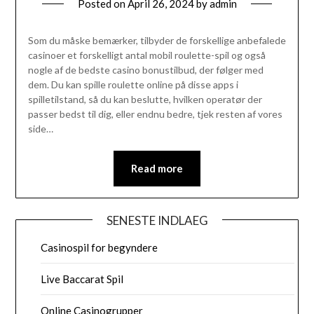
Posted on
April 26, 2024
by
admin
Som du måske bemærker, tilbyder de forskellige anbefalede
casinoer et forskelligt antal mobil roulette-spil og også
nogle af de bedste casino bonustilbud, der følger med
dem. Du kan spille roulette online på disse apps i
spilletilstand, så du kan beslutte, hvilken operatør der
passer bedst til dig, eller endnu bedre, tjek resten af vores
side…
Read more
SENESTE INDLAEG
Casinospil for begyndere
Live Baccarat Spil
Online Casinogrupper