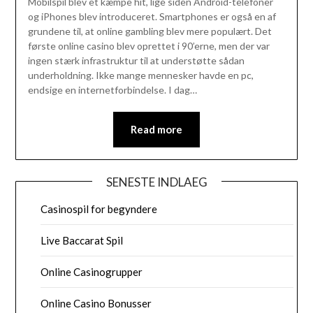
Mobilspil blev et kæmpe hit, lige siden Android-telefoner
og iPhones blev introduceret. Smartphones er også en af
grundene til, at online gambling blev mere populært. Det
første online casino blev oprettet i 90’erne, men der var
ingen stærk infrastruktur til at understøtte sådan
underholdning. Ikke mange mennesker havde en pc,
endsige en internetforbindelse. I dag…
Read more
SENESTE INDLAEG
Casinospil for begyndere
Live Baccarat Spil
Online Casinogrupper
Online Casino Bonusser