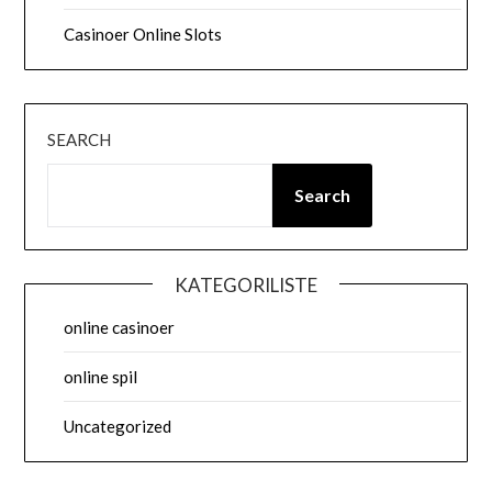
Casinoer Online Slots
SEARCH
Search
KATEGORILISTE
online casinoer
online spil
Uncategorized