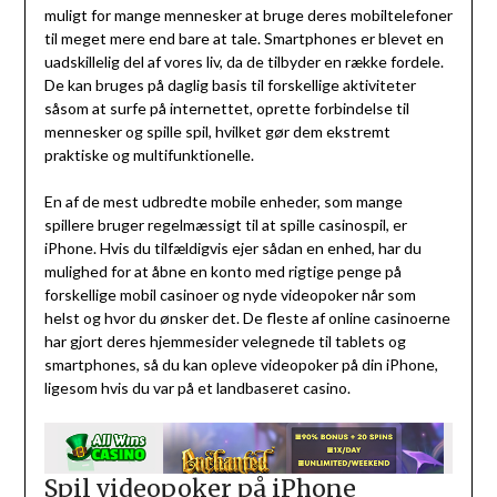
muligt for mange mennesker at bruge deres mobiltelefoner
til meget mere end bare at tale. Smartphones er blevet en
uadskillelig del af vores liv, da de tilbyder en række fordele.
De kan bruges på daglig basis til forskellige aktiviteter
såsom at surfe på internettet, oprette forbindelse til
mennesker og spille spil, hvilket gør dem ekstremt
praktiske og multifunktionelle.
En af de mest udbredte mobile enheder, som mange
spillere bruger regelmæssigt til at spille casinospil, er
iPhone. Hvis du tilfældigvis ejer sådan en enhed, har du
mulighed for at åbne en konto med rigtige penge på
forskellige mobil casinoer og nyde videopoker når som
helst og hvor du ønsker det. De fleste af online casinoerne
har gjort deres hjemmesider velegnede til tablets og
smartphones, så du kan opleve videopoker på din iPhone,
ligesom hvis du var på et landbaseret casino.
Spil videopoker på iPhone