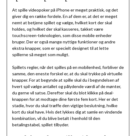
At spille videopoker på iPhone er meget praktisk, og det
giver dig en række fordele. En af dem er, at det er meget
nemt at betjene spillet og vælge, hvilket kort der skal
holdes, og hvilket der skal kasseres, takket være
touchscreen-teknologien, som disse mobile enheder
bruger. Der er også mange nyttige funktioner og andre
ekstra knapper, som er specielt designet til at lette
spillerne så meget som muligt.
Spillets regler, når det spilles på en mobilenhed, forbliver de
samme, den eneste forskel er, at du skal trykke på virtuelle
knapper. For at begynde at spille skal du i begyndelsen af
hvert spil vælge antallet og pålydende værdi af de mønter,
du gerne vil satse. Derefter skal du blot klikke på deal-
knappen for at modtage dine første fem kort. Her er det
stadie, hvor du skal træffe den vigtige beslutning, hvilke
kort du skal have. Hvis det lykkes dig at samle en vindende
kombination, vil du blive betalt i henhold til den
betalingstabel, spillet tilbyder.