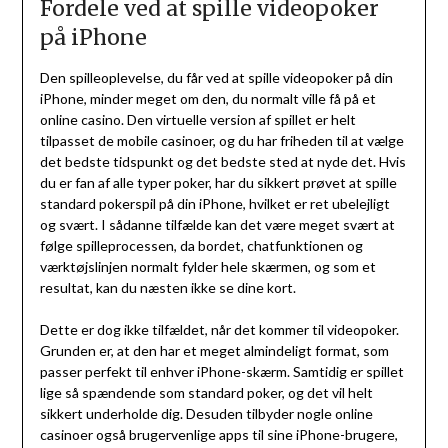
Fordele ved at spille videopoker
på iPhone
Den spilleoplevelse, du får ved at spille videopoker på din
iPhone, minder meget om den, du normalt ville få på et
online casino. Den virtuelle version af spillet er helt
tilpasset de mobile casinoer, og du har friheden til at vælge
det bedste tidspunkt og det bedste sted at nyde det. Hvis
du er fan af alle typer poker, har du sikkert prøvet at spille
standard pokerspil på din iPhone, hvilket er ret ubelejligt
og svært. I sådanne tilfælde kan det være meget svært at
følge spilleprocessen, da bordet, chatfunktionen og
værktøjslinjen normalt fylder hele skærmen, og som et
resultat, kan du næsten ikke se dine kort.
Dette er dog ikke tilfældet, når det kommer til videopoker.
Grunden er, at den har et meget almindeligt format, som
passer perfekt til enhver iPhone-skærm. Samtidig er spillet
lige så spændende som standard poker, og det vil helt
sikkert underholde dig. Desuden tilbyder nogle online
casinoer også brugervenlige apps til sine iPhone-brugere,